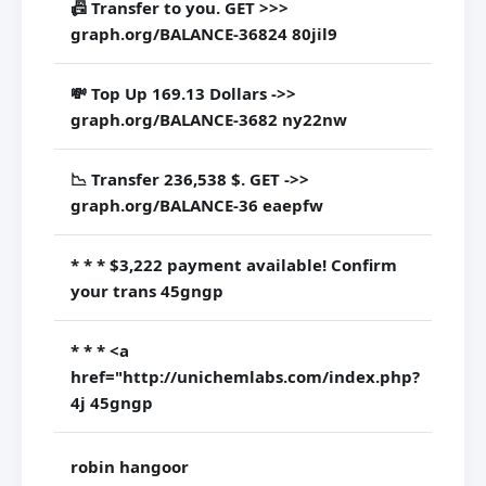
📠 Transfer to you. GET >>>
0 ja
graph.org/BALANCE-36824 80jil9
💸 Top Up 169.13 Dollars ->>
0 ja
graph.org/BALANCE-3682 ny22nw
📉 Transfer 236,538 $. GET ->>
0 ja
graph.org/BALANCE-36 eaepfw
* * * $3,222 payment available! Confirm
7 ja
your trans 45gngp
* * * <a
href="http://unichemlabs.com/index.php?
7 ja
4j 45gngp
robin hangoor
17 j