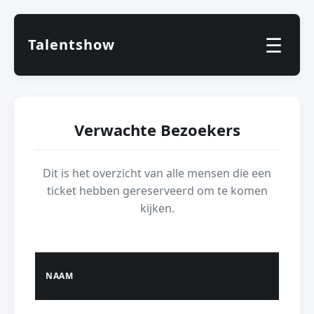
☰
Talentshow
Verwachte Bezoekers
Dit is het overzicht van alle mensen die een
ticket hebben gereserveerd om te komen
kijken.
NAAM
LEEF